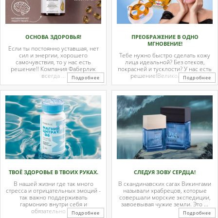
ОСНОВА ЗДОРОВЬЯ!
ПРЕОБРАЖЕНИЕ В ОДНО
МГНОВЕНИЕ!
Если ты постоянно уставшая, нет
сил и энергии, хорошего
Тебе нужно быстро сделать кожу
самочувствия, то у нас есть
лица идеальной? Без отеков,
решение!! Компания Фаберлик
покрасней и тусклости? У нас есть
всегда ...
решение!Великолепные
Подробнее
Подробнее
тканевые ...
ТВОЁ ЗДОРОВЬЕ В ТВОИХ РУКАХ.
СЛЕДУЯ ЗОВУ СЕРДЦА!
В нашей жизни где так много
В скандинавских сагах Викингами
стресса и отрицательных эмоций -
называли храбрецов, которые
так важно поддерживать
совершали морские экспедиции,
гармонию внутри себя и
завоевывая чужие земли. Это ...
обязательно с ...
Подробнее
Подробнее