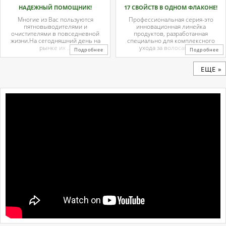
НАДЕЖНЫЙ ПОМОЩНИК!
17 СВОЙСТВ В ОДНОМ ФЛАКОНЕ!
Многие из Вас пользуются
Профессиональная серия-это
пятновыводителями и
инновационная линейка
очистителями в повседневной
продуктов, разработанная
жизни.На сегодняшний день на
специально для комплексного
рынке их ...
ухода за волосами и ...
Подробнее
Подробнее
ЕЩЕ »