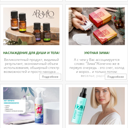
НАСЛАЖДЕНИЕ ДЛЯ ДУШИ И ТЕЛА!
УЮТНАЯ ЗИМА!
Великолепный продукт, видимый
А с чем у Вас ассоциируется
результант, экономичный объем
слово: "Зима"?Конечно же в
использования, обширный спектр
первую очередь - это снег, холод
возможностей и просто находка ...
и мороз… и только потом:
веселье, радость ...
Подробнее
Подробнее