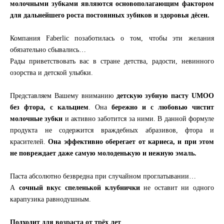
молочными зубками являются основополагающим фактором
для дальнейшего роста постоянных зубиков и здоровья дёсен.
Компания Faberlic позаботилась о том, чтобы эти желания
обязательно сбывались…
Рады приветствовать вас в стране детства, радости, невинного
озорства и детской улыбки.
Представляем Вашему вниманию
детскую зубную пасту UMOO
без фтора, с кальцием
. Она
бережно и с любовью чистит
молочные зубки
и активно заботится за ними. В данной формуле
продукта не содержится враждебных абразивов, фтора и
красителей.
Она эффективно оберегает от кариеса, и при этом
не повреждает даже самую молоденькую и нежную эмаль.
Паста абсолютно безвредна при случайном проглатывании…
А
сочный вкус спеленькой клубнички
не оставит ни одного
карапузика равнодушным.
Подходит для возраста от трёх лет
.