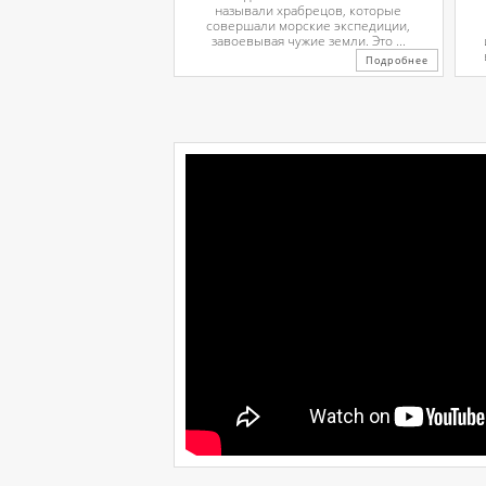
называли храбрецов, которые
совершали морские экспедиции,
завоевывая чужие земли. Это ...
Подробнее