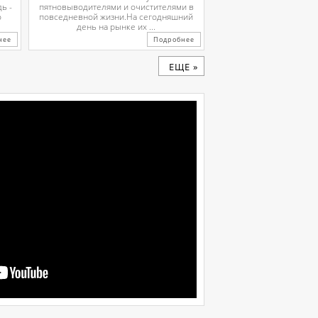
ь -
пятновыводителями и очистителями в
о
повседневной жизни.На сегодняшний
день на рынке их ...
нее
Подробнее
ЕЩЕ »