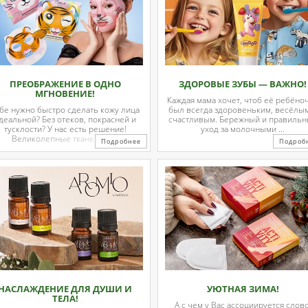
ПРЕОБРАЖЕНИЕ В ОДНО
ЗДОРОВЫЕ ЗУБЫ — ВАЖНО!
МГНОВЕНИЕ!
Каждая мама хочет, чтоб её ребёно
бе нужно быстро сделать кожу лица
был всегда здоровеньким, весёлы
деальной? Без отеков, покрасней и
счастливым. Бережный и правиль
тусклости? У нас есть решение!
уход за молочными ...
Великолепные тканевые ...
Подробнее
Подроб
НАСЛАЖДЕНИЕ ДЛЯ ДУШИ И
УЮТНАЯ ЗИМА!
ТЕЛА!
А с чем у Вас ассоциируется слово