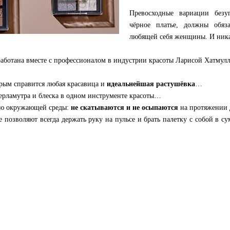
Превосходные вариации безу
чёрное платье, должны обяз
любящей себя женщины. И ника
работана вместе с профессионалом в индустрии красоты Ларисой Хатмул
орым справится любая красавица и
идеальнейшая растушёвка
…
перламутра и блеска в одном инструменте красоты…
вию окружающей среды:
не скатываются и не осыпаются
на протяжении 
е позволяют всегда держать руку на пульсе и брать палетку с собой в су