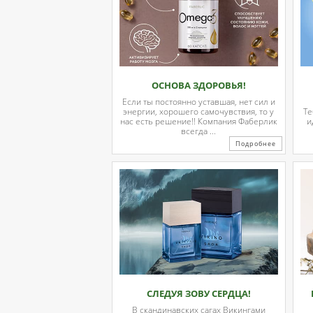
ОСНОВА ЗДОРОВЬЯ!
Если ты постоянно уставшая, нет сил и
энергии, хорошего самочувствия, то у
Те
нас есть решение!! Компания Фаберлик
и
всегда ...
Подробнее
СЛЕДУЯ ЗОВУ СЕРДЦА!
В скандинавских сагах Викингами