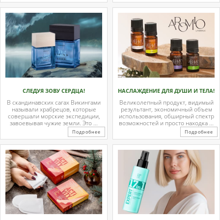
СЛЕДУЯ ЗОВУ СЕРДЦА!
НАСЛАЖДЕНИЕ ДЛЯ ДУШИ И ТЕЛА!
В скандинавских сагах Викингами
Великолепный продукт, видимый
называли храбрецов, которые
результант, экономичный объем
совершали морские экспедиции,
использования, обширный спектр
завоевывая чужие земли. Это ...
возможностей и просто находка ...
Подробнее
Подробнее