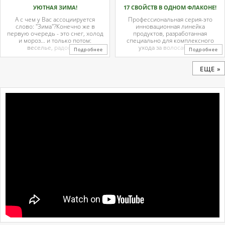
УЮТНАЯ ЗИМА!
17 СВОЙСТВ В ОДНОМ ФЛАКОНЕ!
А с чем у Вас ассоциируется
Профессиональная серия-это
слово: "Зима"?Конечно же в
инновационная линейка
первую очередь - это снег, холод
продуктов, разработанная
и мороз… и только потом:
специально для комплексного
веселье, радость ...
ухода за волосами и ...
Подробнее
Подробнее
ЕЩЕ »