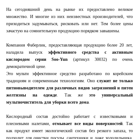
На сегодняшний день на рынке их предоставлено великое
множество. И многие из них неизвестных производителей, что
приходиться задумываться, рисковать или нет. Тем более цены
зачастую на сомнительную продукцию порядком завышены.
Компания Фаберлик, предоставляющая продукцию более 20 лет,
наладила выпуск
эффективного средства с активным
кислородом серии Soo-Yun
(артикул 30032) по очень
демократичной цене.
Это мульти эффективное средство разработано по корейским
традициям и современным технологиям. Оно
служит не только
пятновыводителем для различных видов загрязнений и пятен
желтизны на одежде
. Так же
это универсальный
мультиочиститель для уборки всего дома
.
Кислородный состав достойно работает с известковыми и
плесневыми налетами,
отмывает все виды поверхностей
. Так
как продукт имеет экологический состав без резкого запаха, то
подходит для очистки посуды, сантехники и даже холодильника.