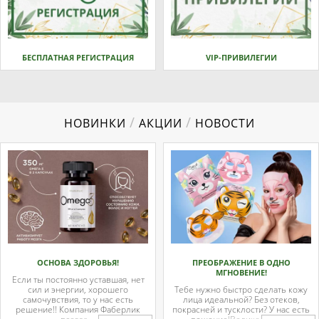
БЕСПЛАТНАЯ РЕГИСТРАЦИЯ
VIP-ПРИВИЛЕГИИ
/
/
НОВИНКИ
АКЦИИ
НОВОСТИ
ОСНОВА ЗДОРОВЬЯ!
ПРЕОБРАЖЕНИЕ В ОДНО
МГНОВЕНИЕ!
Если ты постоянно уставшая, нет
сил и энергии, хорошего
Тебе нужно быстро сделать кожу
самочувствия, то у нас есть
лица идеальной? Без отеков,
решение!! Компания Фаберлик
покрасней и тусклости? У нас есть