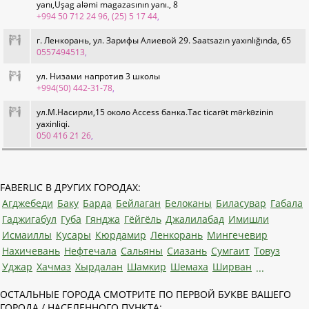
yanı,Uşag aləmi magazasının yanı., 8
+994 50 712 24 96, (25) 5 17 44
,
г. Ленкорань, ул. Зарифы Алиевой 29. Saatsazın yaxınlığında, 65
0557494513
,
ул. Низами напротив 3 школы
+994(50) 442-31-78
,
ул.М.Насирли,15 около Access банка.Tac ticarət mərkəzinin
yaxinliqi.
050 416 21 26
,
FABERLIC В ДРУГИХ ГОРОДАХ:
Агджебеди
Баку
Барда
Бейлаган
Белоканы
Биласувар
Габала
Гаджигабул
Губа
Гянджа
Гёйгёль
Джалилабад
Имишли
Исмаиллы
Кусары
Кюрдамир
Ленкорань
Мингечевир
Нахичевань
Нефтечала
Сальяны
Сиазань
Сумгаит
Товуз
Уджар
Хачмаз
Хырдалан
Шамкир
Шемаха
Ширван
...
ОСТАЛЬНЫЕ ГОРОДА СМОТРИТЕ ПО ПЕРВОЙ БУКВЕ ВАШЕГО
ГОРОДА / НАСЕЛЕННОГО ПУНКТА: