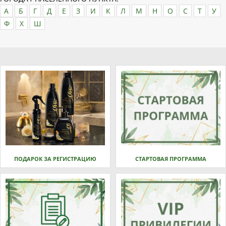
А
Б
Г
Д
Е
З
И
К
Л
М
Н
О
С
Т
У
Ф
Х
Ш
ПОДАРОК ЗА РЕГИСТРАЦИЮ
СТАРТОВАЯ ПРОГРАММА