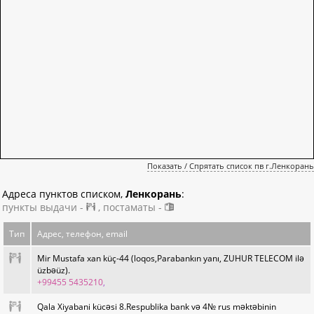
Показать / Спрятать список пв г.Ленкорань
Адреса пунктов списком,
Ленкорань
:
пункты выдачи -
, постаматы -
Тип
Адрес, телефон, email
Mir Mustafa xan küç-44 (loqos,Parabankın yanı, ZUHUR TELECOM ilə
üzbəüz).
+99455 5435210
,
Qala Xiyabani kücəsi 8.Respublika bank və 4№ rus məktəbinin